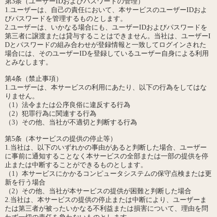
第3条（ユーザーIDおよびパスワードの管理）
1.ユーザーは、自己の責任において、本サービスのユーザーIDおよ
びパスワードを管理するものとします。
2.ユーザーは、いかなる場合にも、ユーザーIDおよびパスワードを
第三者に譲渡または貸与することはできません。当社は、ユーザーI
Dとパスワードの組み合わせが登録情報と一致してログインされた
場合には、そのユーザーIDを登録しているユーザー自身による利用
とみなします。
第4条（禁止事項）
1.ユーザーは、本サービスの利用にあたり、以下の行為をしてはな
りません。
（1）法令または公序良俗に違反する行為
（2）犯罪行為に関連する行為
（3）その他、当社が不適切と判断する行為
第5条（本サービスの提供の停止等）
1.当社は、以下のいずれかの事由があると判断した場合、ユーザー
に事前に通知することなく本サービスの全部または一部の提供を停
止または中断することができるものとします。
（1）本サービスにかかるコンピュータシステムの保守点検または更
新を行う場合
（2）その他、当社が本サービスの提供が困難と判断した場合
2.当社は、本サービスの提供の停止または中断により、ユーザーま
たは第三者が被ったいかなる不利益または損害について、理由を問