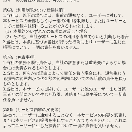
わず一切の責任を負わないものとします。
第6条（利用制限および登録抹消）
1.当社は、以下の場合には、事前の通知なく、ユーザーに対して、
本サービスの全部もしくは一部の利用を制限し、またはユーザーと
しての登録を抹消することができるものとします。
（1）本規約のいずれかの条項に違反した場合
（2）その他、当社が本サービスの利用を適当でないと判断した場合
2.当社は、本条に基づき当社が行った行為によりユーザーに生じた
損害について、一切の責任を負いません。
第7条（免責事項）
1.当社の債務不履行責任は、当社の故意または重過失によらない場
合には免責されるものとします。
2.当社は、何らかの理由によって責任を負う場合にも、通常生じう
る損害の範囲内かつ代金額の範囲内においてのみ賠償の責任を負う
ものとします。
3.当社は、本サービスに関して、ユーザーと他のユーザーまたは第
三者との間において生じた取引、連絡または紛争等について一切責
任を負いません。
第8条（サービス内容の変更等）
当社は、ユーザーに通知することなく、本サービスの内容を変更し
または本サービスの提供を中止することができるものとし、これに
よってユーザーに生じた損害について一切の責任を負いません。