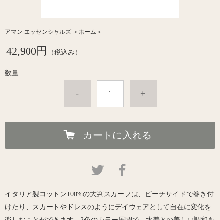
アマン エッセンシャルズ ＜ホーム＞
42,900円
（税込み）
数量
-
+
カートに入れる
イタリア製コットン
100%
の大判スカーフは、ビーチサイドで巻き付
けたり
、スカートやドレスのようにデイウェア
として
自在に変化を
楽しむことができます。
3色のカラー展開で
、
水着
と
の
美しい調和を