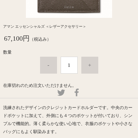
アマン エッセンシャルズ ＜レザーアクセサリー＞
67,100円
（税込み）
数量
-
+
在庫切れのため注文いただけません。
洗練されたデザインのクレジットカードホルダーです。中央
のカー
ドポケットに加えて
、
外側にも
４つの
ポケットが付いて
おり、
シン
プルで機能的
。
薄く
柔らか
な使い心地で、衣服のポケットや小さな
バッグにもよく馴染みます。